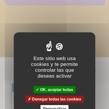
Este sitio web usa
cookies y te permite
LIVRES ASSOCIÉS
controlar las que
deseas activar
OK, aceptar todas
La Parousie et sa spiritualité
Denegar todas las cookies
Christian (Père) Wyler
Personalizar