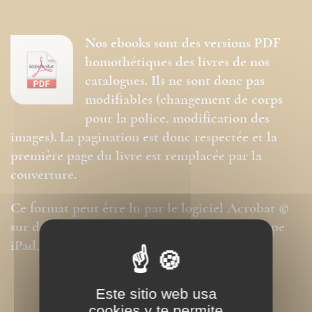
Nos ebooks sont des versions PDF
homothétiques des livres de nos
catalogues. Ils ne sont donc pas
modifiables (changement de corps
pour la police, modification des
images). La pagination est donc respectée et la
première page du livre est remplacée par la
couverture.
Ce format peut être lu par le logiciel Acrobat ©
sur des ordinateurs ou tablettes tactiles de type
iPad, Archos, Asus ou autres.
Este sitio web usa
cookies y te permite