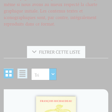
même si nous avons au mieux respecté la charte
graphique initiale. Les contenus textes et
iconographiques sont, par contre, intégralement
reproduits dans ce format.
FILTRER CETTE LISTE