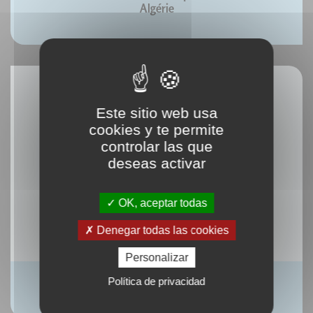
Algérie
Este sitio web usa
cookies y te permite
controlar las que
deseas activar
OK, aceptar todas
Denegar todas las cookies
Personalizar
ePub : Typo & web
Política de privacidad
Aurélien Foutoyet