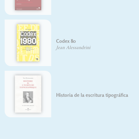
Histoire de l'écriture
typographique - Intégr
numérique
Jacques André
Rémi Jimenes
Christian Laucou
L'homme et ses signe
itura tipográfica
Adrian Frutiger