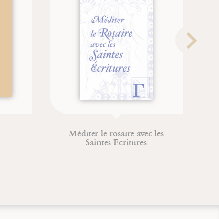
nte Marie-Madeleine
Reflexiones sobre el tr
Jean-François Froger
Giles Decock
Robert Lutz