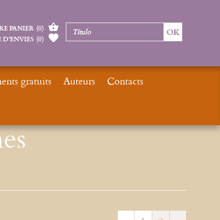
RE PANIER
(
0
)
 D’ENVIES
(
0
)
nts gratuits
Auteurs
Contacts
Inicio
Moteur de Recherches Gregoriennes
es