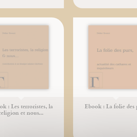
k : Les terroristes, la
Ebook : La folie des 
religion et nous...