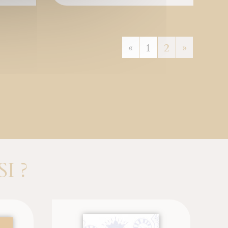
«
1
2
»
I ?