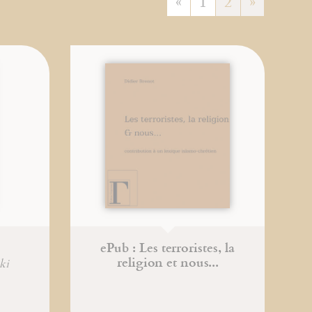
«
1
2
»
ePub : Les terroristes, la
religion et nous...
ki