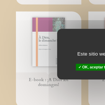
Este sitio w
OK, aceptar 
E-book : ¡A Dios los
E
domingos!