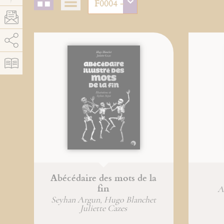
AddThis está deshabilitado.
Permitir
Abécédaire des mots de la
fin
A
Seyhan Argun, Hugo Blanchet
Juliette Cazes