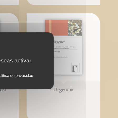
eseas activar
lítica de privacidad
os!
Urgencia