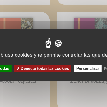
eb usa cookies y te permite controlar las que d
todas
Denegar todas las cookies
Personalizar
Po
-books : Urgencia
¡A Dios los doming