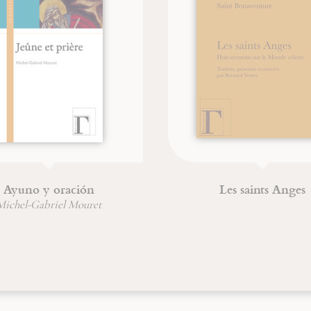
L'acoustique cistercienne et
Sai
l'unité sonore
Dr. Hubert Larcher