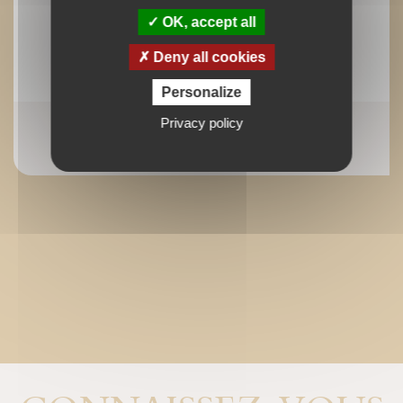
OK, accept all
Deny all cookies
Personalize
Privacy policy
The Buddha of Compassion