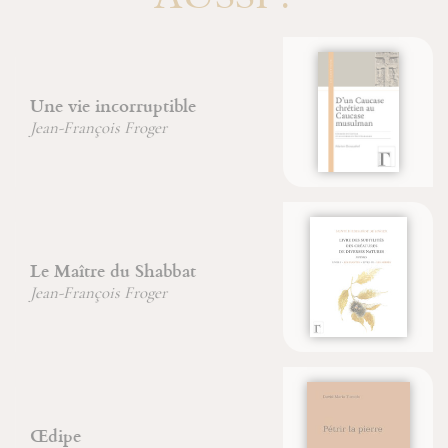
D'un Caucase chrétien au
Caucase musulman
Marion Duvauchel
Hildegarde de Bingen
Sainte Hildegarde de Bingen
Kneading Stone