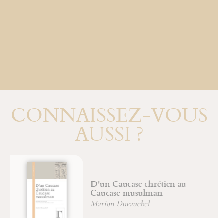
CONNAISSEZ-VOUS
AUSSI ?
D'un Caucase chrétien au
Caucase musulman
Marion Duvauchel