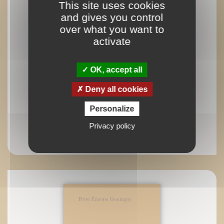
This site uses cookies
and gives you control
over what you want to
activate
OK, accept all
Deny all cookies
Personalize
Privacy policy
La Parousie et sa spiritualité
Christian (Père) Wyler