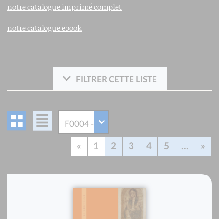
notre catalogue imprimé complet
notre catalogue ebook
FILTRER CETTE LISTE
«
1
2
3
4
5
...
»