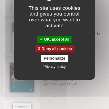
Brigitte Morelle
This site uses cookies
and gives you control
over what you want to
activate
Six chemins pour connaître la
sagesse et l'intelligence
OK, accept all
Jean-François Froger
Deny all cookies
Personalize
Privacy policy
Saint Joseph
Jean-Paul Dumontier
Jean-François Froger