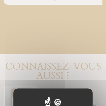
CONNAISSEZ-VOUS
AUSSI ?
Maximin, Sidoine et Lazare
dans la Tradition de Provence