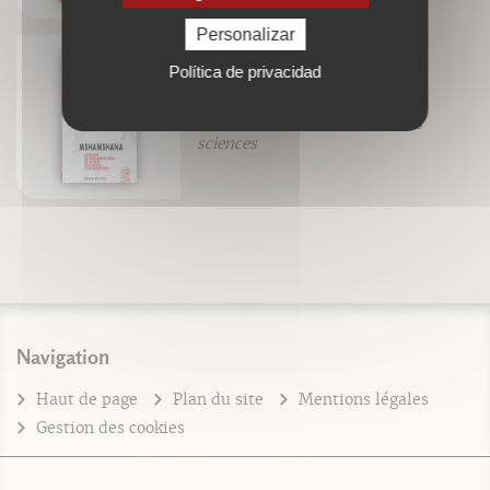
Personalizar
Política de privacidad
Mshamshana
Pierre Perrier de l'académie des
sciences
Navigation
Haut de page
Plan du site
Mentions légales
Gestion des cookies