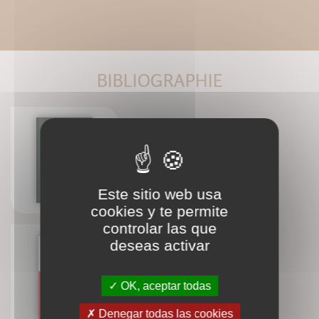
BIBLIOGRAPHIE
La science des coeurs et de la
nature
Pierre Perrier de l'académie des
sciences
Este sitio web usa
cookies y te permite
controlar las que
deseas activar
Karozoutha
Pierre Perrier de l'académie des
OK, aceptar todas
sciences
Denegar todas las cookies