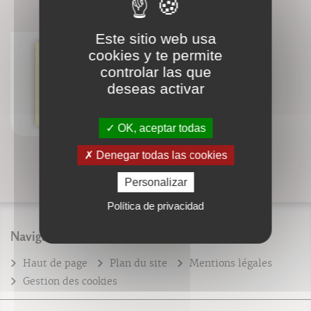
BIBLIOGRAPHIE
Este sitio web usa
cookies y te permite
controlar las que
Rabbi Ieshoua de Nazareth
deseas activar
Yves Beauperin
OK, aceptar todas
Denegar todas las cookies
Personalizar
Política de privacidad
Navigation
Haut de page
Plan du site
Mentions légales
Gestion des cookies