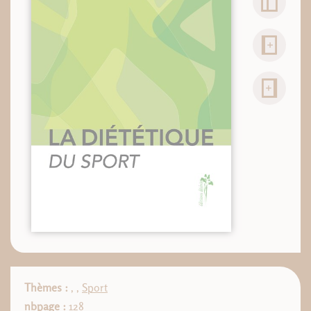
Thèmes :
,
,
Sport
nbpage :
128