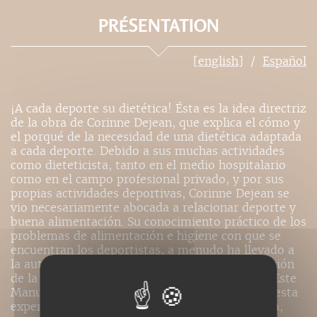
PRÉSENTATION
[english]
Español
¡A cada deporte su dietética! Ésta es la idea directriz
de la obra de Corinne Dejean, que explica el cómo y
el porqué de la necesidad de una dietética adaptada
a cada deporte. Debido a sus muchas actividades
como dieteticista, tanto en el medio hospitalario
como en el campo profesional privado, y por sus
propias actividades deportivas, Corinne Dejean se
vio necesariamente abocada a relacionar deporte y
buena alimentación. Su conocimiento práctico de los
problemas de alimentación e higiene con que se
encuentran los deportistas, a menudo ha llevado a
la autora a dar consejos sobre la mejor adaptación
de la dietética a lo específico de cada deporte. Este
Manuel de diététique pour le sport es fruto de esta
experiencia: una obra práctica, clara y completa,