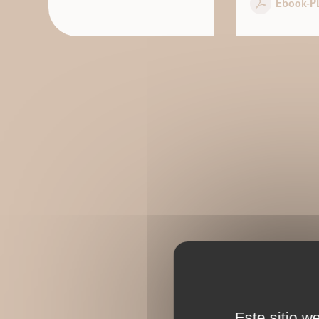
Ebook-P
Este sitio w