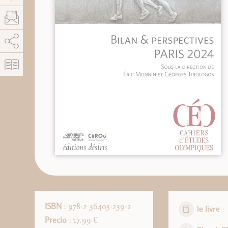
AddThis está deshabilitado.
Permitir
ISBN
: 978-2-36403-239-2
le livre
Precio
: 17.99 €