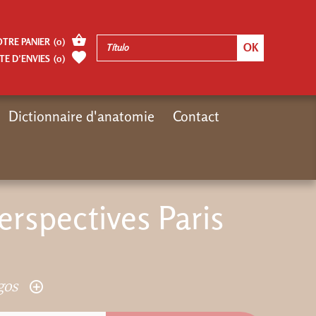
OTRE PANIER
(
0
)
TE D’ENVIES
(
0
)
Dictionnaire d'anatomie
Contact
oteur de Recherches Gregoriennes
ePub : Bilan & perspectives Paris 2024
erspectives Paris
ogos