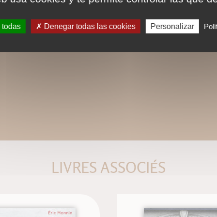
 todas
Denegar todas las cookies
Personalizar
Polí
LIVRES ASSOCIÉS