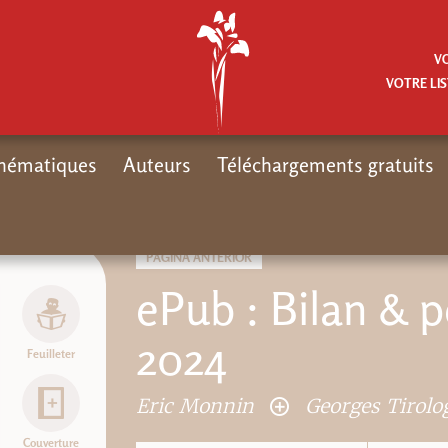
V
VOTRE LIS
hématiques
Auteurs
Téléchargements gratuits
Inicio
M
PÁGINA ANTERIOR
ePub : Bilan & p
2024
Feuilleter
Eric Monnin
Georges Tirol
Couverture