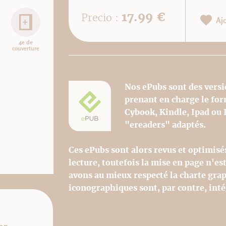
17.99 €
Precio :
Aj
4e de
couverture
Nos ePubs sont des versi
prenant en charge le fo
Cybook, Kindle, Ipad ou 
"ereaders" adaptés.
Ces ePubs sont alors revus et optimisé
lecture, toutefois la mise en page n'e
avons au mieux respecté la charte grap
iconographiques sont, par contre, int