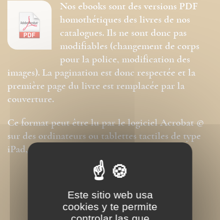
Nos ebooks sont des versions PDF
homothétiques des livres de nos
catalogues. Ils ne sont donc pas
modifiables (changement de corps
pour la police, modification des
images). La pagination est donc respectée et la
première page du livre est remplacée par la
couverture.
Ce format peut être lu par le logiciel Acrobat ©
sur des ordinateurs ou tablettes tactiles de type
iPad, Archos, Asus ou autres.
Este sitio web usa
cookies y te permite
controlar las que