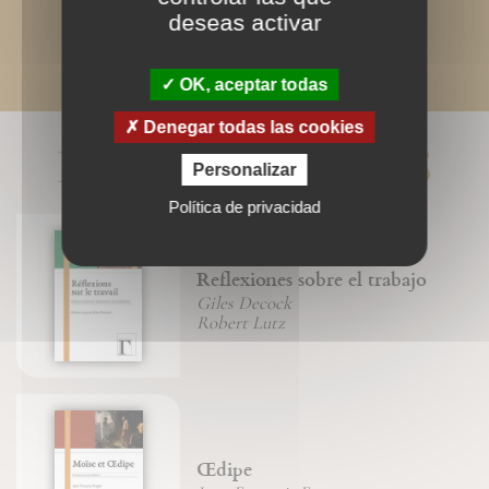
deseas activar
OK, aceptar todas
Denegar todas las cookies
LIVRES ASSOCIÉS
Personalizar
Política de privacidad
Reflexiones sobre el trabajo
Giles Decock
Robert Lutz
Œdipe