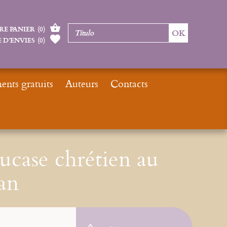
RE PANIER
(
0
)
 D’ENVIES
(
0
)
nts gratuits
Auteurs
Contacts
E-books
Ebook : D'un Caucase chrétien au Caucase musulman
ucase chrétien au
an