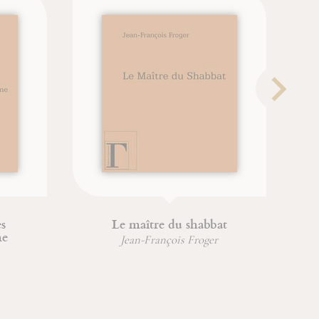
s
Le maître du shabbat
me
Jean-François Froger