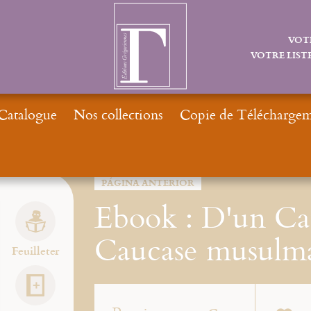
VOT
VOTRE LISTE
Catalogue
Nos collections
Copie de Téléchargeme
Inicio
Catalogue
PÁGINA ANTERIOR
Ebook : D'un Ca
Caucase musulm
Feuilleter