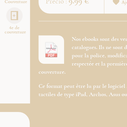
9.99 €
Precio :
Couverture
Aj
4e de
couverture
Nos ebooks sont des ve
catalogues. Ils ne sont
pour la police, modific
respectée et la premièr
couverture.
Ce format peut être lu par le logicie
tactiles de type iPad, Archos, Asus ou