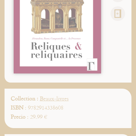
Collection :
Beaux-livres
ISBN
: 9782914338608
Precio
: 29.99 €