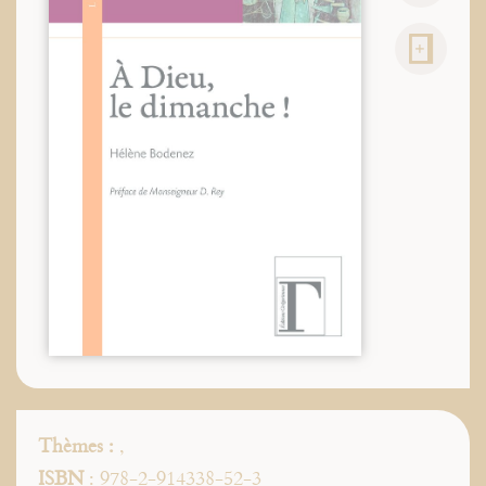
Thèmes :
,
ISBN
: 978-2-914338-52-3