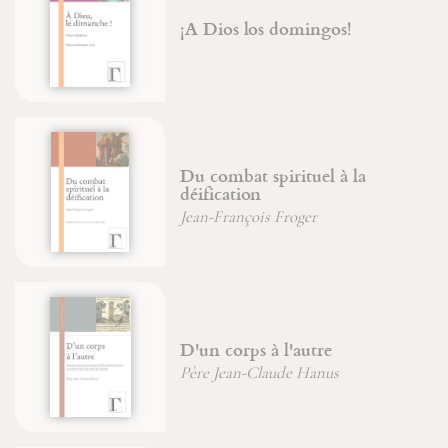
¡A Dios los domingos!
Ar
Du combat spirituel à la
La
déification
Je
Jean-François Froger
D'un corps à l'autre
El
mi
Père Jean-Claude Hanus