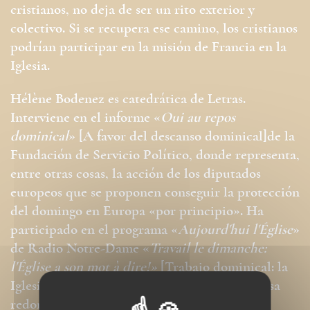
cristianos, no deja de ser un rito exterior y
colectivo. Si se recupera ese camino, los cristianos
podrían participar en la misión de Francia en la
Iglesia.
Hélène Bodenez es catedrática de Letras.
Interviene en el informe «
Oui au repos
dominical
» [A favor del descanso dominical]de la
Fundación de Servicio Político, donde representa,
entre otras cosas, la acción de los diputados
europeos que se proponen conseguir la protección
del domingo en Europa «por principio». Ha
participado en el programa «
Aujourd'hui l'Église
»
de Radio Notre-Dame «
Travail le dimanche:
l'Église a son mot à dire!»
[Trabajo dominical: la
Iglesia tiene la palabra]; ha coordinado la mesa
redonda «
Vivement dimanche!»
en el Centro