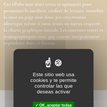
Ces ePubs sont alors revus et optimisés pour
permettre le meilleur confort de lecture, toutefois
la mise en page n'est donc pas strictement
identique même si nous avons au mieux respecté
la charte graphique initiale. Les contenus textes et
iconographiques sont, par contre, intégralement
reproduits dans ce format.
Este sitio web usa
cookies y te permite
controlar las que
deseas activar
LIVRES ASSOCIÉS
OK, aceptar todas