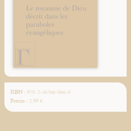
ISBN
: 978-2-36766-066-0
Precio
: 2.99 €