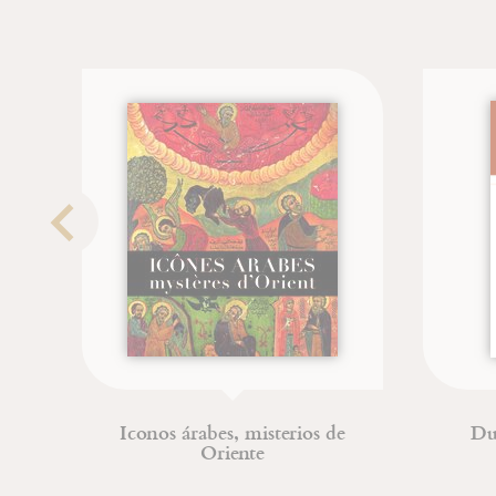
Iconos árabes, misterios de
Du combat spiri
Oriente
déificat
Jean-François