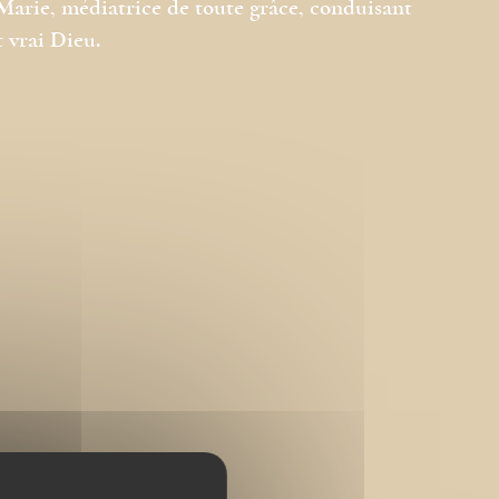
arie, médiatrice de toute grâce, conduisant
 vrai Dieu.