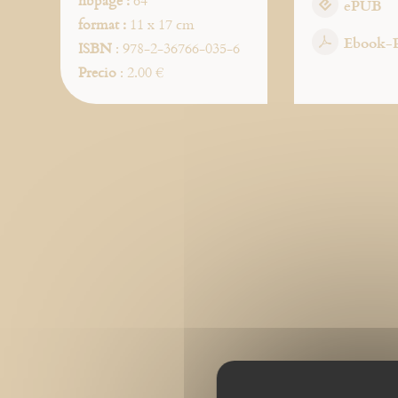
nbpage :
64
ePUB
format :
11 x 17 cm
Ebook-
ISBN
: 978-2-36766-035-6
Precio
: 2.00 €