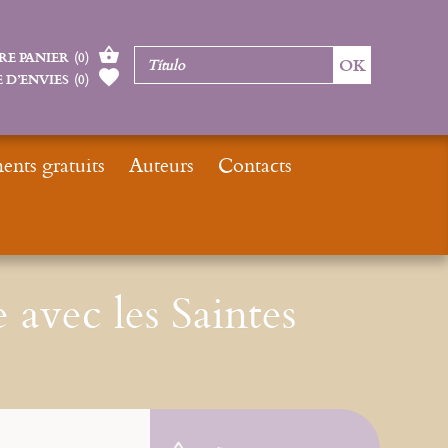
RE PANIER
(
0
)
 D’ENVIES
(
0
)
nts gratuits
Auteurs
Contacts
nicio
Nouveautés
Méditer le rosaire avec les Saintes Ecritures
e avec les Saintes