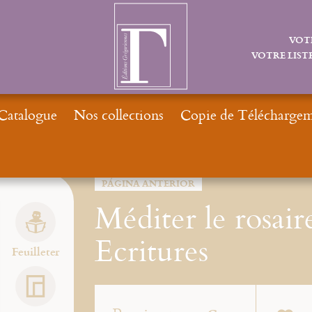
VOT
VOTRE LISTE
Catalogue
Nos collections
Copie de Téléchargeme
I
PÁGINA ANTERIOR
Méditer le rosair
Ecritures
Feuilleter