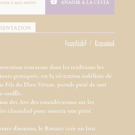
outer à mes envies
AÑADIR A LA CESTA
ÉSENTATION
[english]
Español
vocation s’enracine dans les traditions les
jours pratiquée, est la récitation indéfinie de
us Fils du Dieu Vivant, prends pitié de moi
 souffle.
tion des Ave des considérations sur les
des
clausulae
) pour nourrir une piété
oire d’oraison, le Rosaire crée un lien