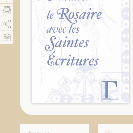
AddThis está deshabilitado.
Permitir