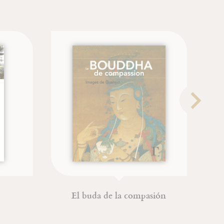
El buda de la compasión
L'acoustique 
l'unit
Dr. Hub