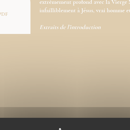
extrêmement profond avec la Vierge M
infailliblement à Jésus, vrai homme et
PDF
Extraits de l’introduction