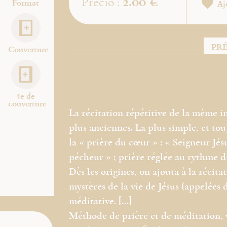
2.00 €
Precio :
Format
Aj
PR
Couverture
4e de
couverture
La récitation répétitive de la même ­in
plus anciennes. La plus simple, et tou
la « prière du cœur » : « Seigneur Jés
pécheur » ; prière réglée au rythme du
Dès les origines, on ajouta à la récita
mystères de la vie de Jésus (appelées 
méditative. […]
Méthode de prière et de méditation, v