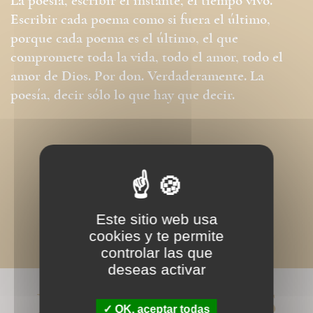
La poesía, escribir el instante, el tiempo vivo.
Escribir cada poema como si fuera el último,
porque cada poema es el último, el que
compromete toda la vida, todo el amor, todo el
amor de Dios. Por don. Verdaderamente. La
poesía, decir sólo lo que hay que decir.
Este sitio web usa
cookies y te permite
controlar las que
deseas activar
LIVRES ASSOCIÉS
OK, aceptar todas