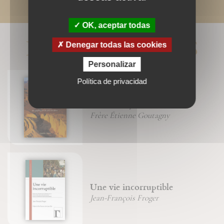
OK, aceptar todas
LIVRES ASSOCIÉS
Denegar todas las cookies
Personalizar
Política de privacidad
La voie royale du désert
Frère Étienne Goutagny
Une vie incorruptible
Jean-François Froger