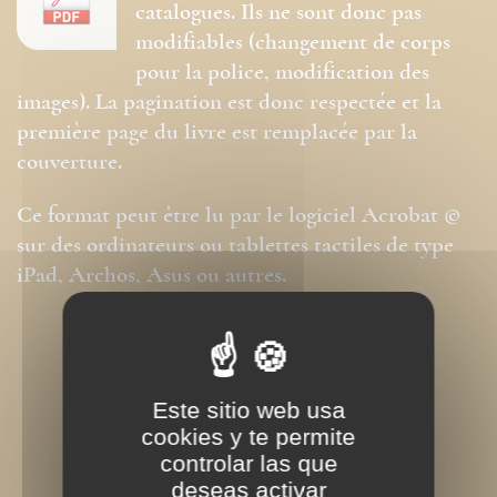
catalogues. Ils ne sont donc pas
modifiables (changement de corps
pour la police, modification des
images). La pagination est donc respectée et la
première page du livre est remplacée par la
couverture.
Ce format peut être lu par le logiciel Acrobat ©
sur des ordinateurs ou tablettes tactiles de type
iPad, Archos, Asus ou autres.
Este sitio web usa
cookies y te permite
controlar las que
deseas activar