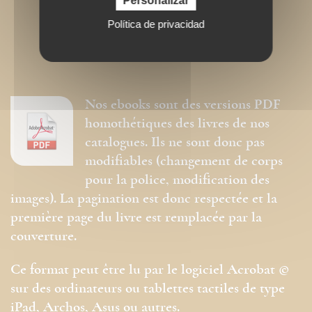
Personalizar
Política de privacidad
Nos ebooks sont des versions PDF
homothétiques des livres de nos
catalogues. Ils ne sont donc pas
modifiables (changement de corps
pour la police, modification des
images). La pagination est donc respectée et la
première page du livre est remplacée par la
couverture.
Ce format peut être lu par le logiciel Acrobat ©
sur des ordinateurs ou tablettes tactiles de type
iPad, Archos, Asus ou autres.