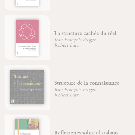
La structure cachée du réel
Ma
da
Jean-François Froger
Robert Lutz
Br
Structure de la connaissance
La
Jean-François Froger
Robert Lutz
Reflexiones sobre el trabajo