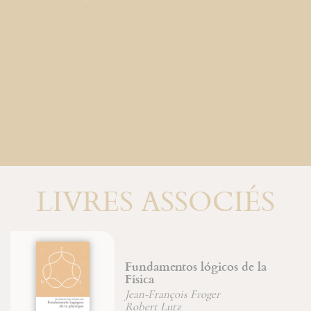
LIVRES ASSOCIÉS
Fundamentos lógicos de la
Física
La
Jean-François Froger
Je
Robert Lutz