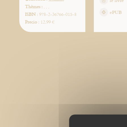
le livre
Thèmes :
,
,
,
ePUB
ISBN
: 978-2-36766-015-8
Precio
: 12.99 €