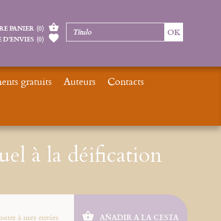
RE PANIER
(
0
)
 D’ENVIES
(
0
)
nts gratuits
Auteurs
Contacts
io
Catalogue
E-books
Du combat spirituel à la déification
el à la déification
outer à mes envies
AÑADIR A LA CESTA