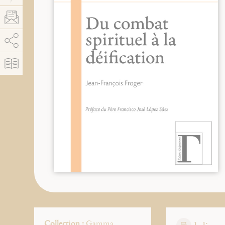
AddThis está deshabilitado.
Permitir
Collection :
Gamma