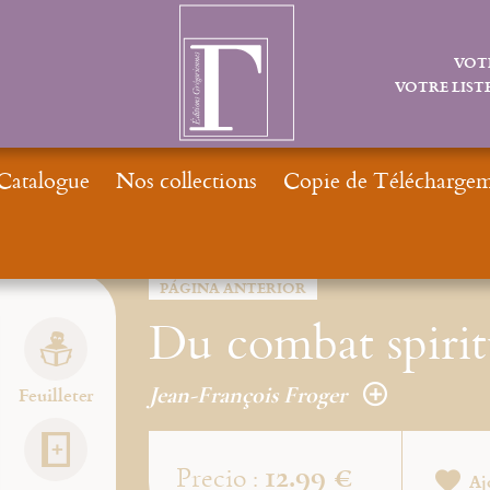
VOT
VOTRE LISTE
Catalogue
Nos collections
Copie de Téléchargeme
Inic
PÁGINA ANTERIOR
Du combat spiritu
Jean-François Froger
Feuilleter
12.99 €
Precio :
Aj