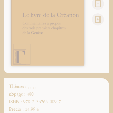
Thèmes :
,
,
,
,
nbpage :
480
ISBN
: 978-2-36766-009-7
Precio
: 14.99 €