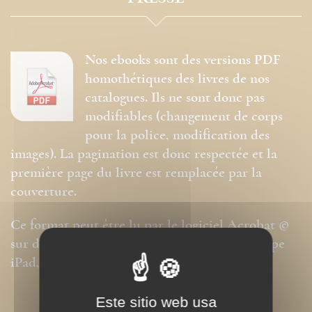
Nos ebooks sont des versions PDF
homothétiques des livres de nos
catalogues. Ils ne sont donc pas
modifiables (changement de corps
pour la police, modification des
images). La pagination est donc respectée et la
première page du livre est remplacée par la
couverture.
Ce format peut être lu par le logiciel Acrobat ©
sur des ordinateurs ou tablettes tactiles de type
iPad, Archos, Asus ou autres.
Este sitio web usa