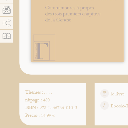
AddThis está deshabilitado.
Permitir
Thèmes :
,
,
,
,
le livre
nbpage :
480
Ebook-
ISBN
: 978-2-36766-010-3
Precio
: 14.99 €