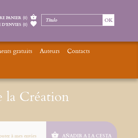
RE PANIER
(
0
)
 D’ENVIES
(
0
)
nts gratuits
Auteurs
Contacts
Inicio
Catalogue
ePub
ePub : Le livre de la Création
e la Création
outer à mes envies
AÑADIR A LA CESTA