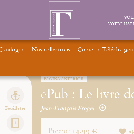
VOT
VOTRE LISTE
Catalogue
Nos collections
Copie de Téléchargeme
PÁGINA ANTERIOR
ePub : Le livre d
Jean-François Froger
Feuilleter
14.99 €
Precio :
Aj