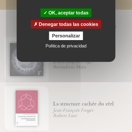
OK, aceptar todas
LIVRES ASSOCIÉS
Denegar todas las cookies
Personalizar
Política de privacidad
L'arbre des archétypes
Jean-François Froger
Bernadette Main
La structure cachée du réel
Jean-François Froger
Robert Lutz