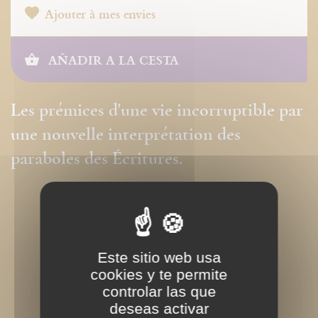
Ajouter à mes envies
AÑADIR A LA CESTA
Les prémices d'une vie incorruptible par
une nouvelle interprétation des
paraboles des Écritures.
Este sitio web usa
cookies y te permite
controlar las que
deseas activar