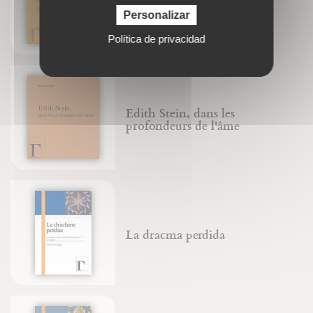
Frère Étienne Goutagny
Personalizar
Política de privacidad
Edith Stein, dans les
profondeurs de l'âme
La dracma perdida