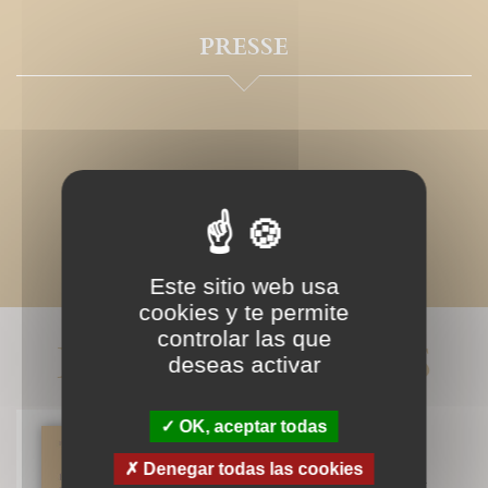
PRESSE
Este sitio web usa
cookies y te permite
controlar las que
LIVRES ASSOCIÉS
deseas activar
OK, aceptar todas
Denegar todas las cookies
Les pères et mères du désert