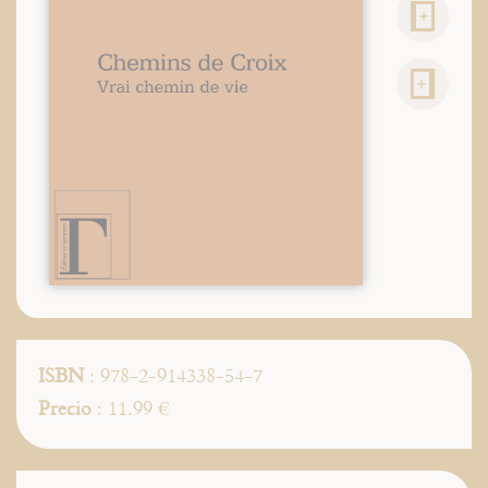
ISBN
: 978-2-914338-54-7
Precio
: 11.99 €