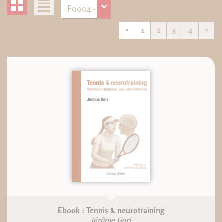
«
1
2
3
4
»
Ebook : Tennis & neurotraining
Jérôme Gori