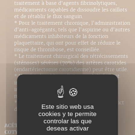
traitement à base d'agents fibrinolytiques,
médicaments capables de dissoudre les caillots
et de rétablir le flux sanguin.
* Pour le traitement chronique, l'administration
d'anti-agrégants, tels que l'aspirine ou d'autres
médicaments inhibiteurs de la fonction
plaquettaire, qui ont pour effet de réduire le
risque de thrombose, est conseillée.
* Le traitement chirurgical des rétrécissements
(sténoses) sévères (70%) des artères carotides
(endartériectomie carotidienne) peut être utile.
* Une fois le tableau clinique stabilisé, il est
indispensable d'entamer une réhabilitation
intensive dont le but est de réduire au
maximum les pertes fonctionnelles.
* Il est essentiel d'effectuer un contrôle strict
Este sitio web usa
des facteurs de risque vasculaire.
cookies y te permite
controlar las que
ACÉTABULUM (OU CAVITÉ COTYLOÏDE, OU
deseas activar
COTYLE)