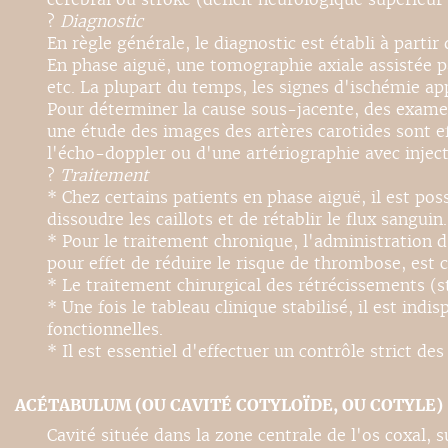
?
Diagnostic
En règle générale, le diagnostic est établi à partir
En phase aiguë, une tomographie axiale assistée p
etc. La plupart du temps, les signes d'ischémie a
Pour déterminer la cause sous-jacente, des exam
une étude des images des artères carotides sont ef
l'écho-doppler ou d'une artériographie avec inject
?
Traitement
* Chez certains patients en phase aiguë, il est po
dissoudre les caillots et de rétablir le flux sanguin.
* Pour le traitement chronique, l'administration d
pour effet de réduire le risque de thrombose, est c
* Le traitement chirurgical des rétrécissements (s
* Une fois le tableau clinique stabilisé, il est in
fonctionnelles.
* Il est essentiel d'effectuer un contrôle strict des
ACÉTABULUM (OU CAVITÉ COTYLOÏDE, OU COTYLE)
Cavité située dans la zone centrale de l'os coxal, s