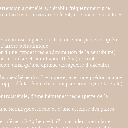
pertension artérielle. On établit fréquemment une
un infarctus du myocarde récent, une anémie à cellules
une amaurose fugace, c'est-à-dire une perte complète
 l'artère ophtalmique.
et d'une hypoesthésie (diminution de la sensibilité).
(hémiparésie et hémihypoesthésie) et sont
on, ainsi qu'une apraxie (incapacité d'exécuter
ihypoesthésie du côté opposé, avec une prédominance
é opposé à la lésion (hémianopsie homonyme latérale)
trolatérale, d'une hémianesthésie (perte de la
d'une hémihypoesthésie et d'une atteinte des paires
 inférieur à 24 heures), d'un accident vasculaire
uant ou progressif après une installation brutale).