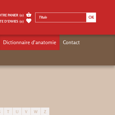
OTRE PANIER
(
0
)
TE D’ENVIES
(
0
)
Dictionnaire d'anatomie
Contact
Inicio
Dictionnaire d'anatomie
S
T
U
V
W
Z