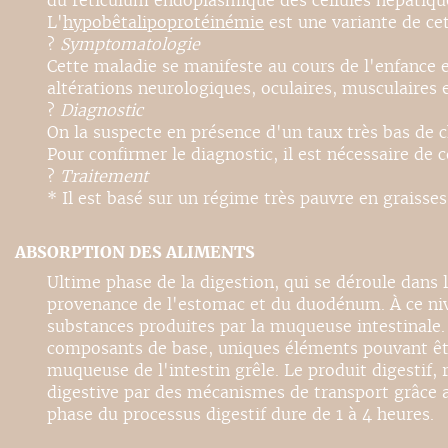
du réticulum endoplasmique des cellules hépatiques 
L'
hypobêtalipoprotéinémie
est une variante de ce
?
Symptomatologie
Cette maladie se manifeste au cours de l'enfance 
altérations neurologiques, oculaires, musculaires
?
Diagnostic
On la suspecte en présence d'un taux très bas de c
Pour confirmer le diagnostic, il est nécessaire de 
?
Traitement
* Il est basé sur un régime très pauvre en graisse
ABSORPTION DES ALIMENTS
Ultime phase de la digestion, qui se déroule dans 
provenance de l'estomac et du duodénum. À ce nive
substances produites par la muqueuse intestinale. 
composants de base, uniques éléments pouvant être 
muqueuse de l'intestin grêle. Le produit digestif, 
digestive par des mécanismes de transport grâce au
phase du processus digestif dure de 1 à 4 heures.