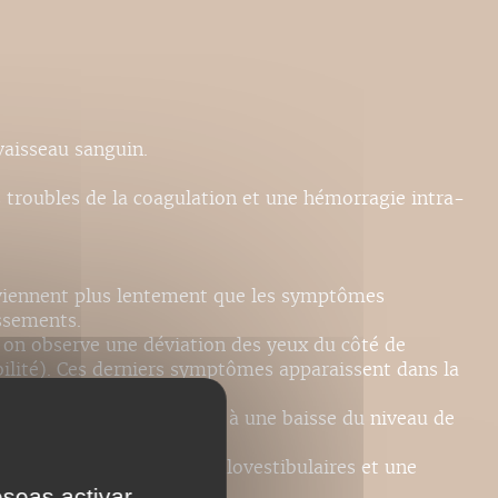
vaisseau sanguin.
 troubles de la coagulation et une hémorragie intra-
urviennent plus lentement que les symptômes
ssements.
, on observe une déviation des yeux du côté de
bilité). Ces derniers symptômes apparaissent dans la
 controlatérale associées à une baisse du niveau de
s oculocéphaliques et oculovestibulaires et une
eseas activar