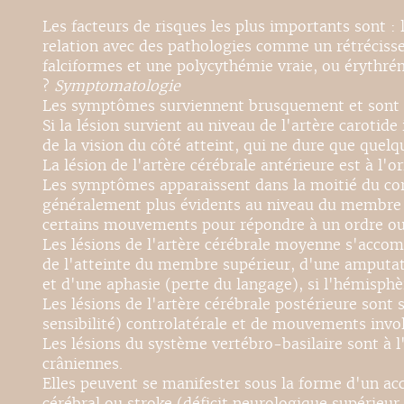
Les facteurs de risques les plus importants sont :
relation avec des pathologies comme un rétrécissem
falciformes et une polycythémie vraie, ou érythré
?
Symptomatologie
Les symptômes surviennent brusquement et sont fon
Si la lésion survient au niveau de l'artère carot
de la vision du côté atteint, qui ne dure que quel
La lésion de l'artère cérébrale antérieure est à l'
Les symptômes apparaissent dans la moitié du corp
généralement plus évidents au niveau du membre in
certains mouvements pour répondre à un ordre ou 
Les lésions de l'artère cérébrale moyenne s'acc
de l'atteinte du membre supérieur, d'une amputat
et d'une aphasie (perte du langage), si l'hémisphè
Les lésions de l'artère cérébrale postérieure so
sensibilité) controlatérale et de mouvements invol
Les lésions du système vertébro-basilaire sont à l
crâniennes.
Elles peuvent se manifester sous la forme d'un acc
cérébral ou stroke (déficit neurologique supérieur à