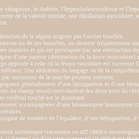
 le tabagisme, le diabète, l'hypercholestérolémie et l'hy
ent de la valvule mitrale, une fibrillation auriculaire, 
mie.
ction de la région irriguée par l'artère touchée.
ide interne ou de ses branches, on observe fréquemment 
ques minutes et qui est provoquée par une obstruction de
origine d'une parésie (diminution de la force musculaire) 
s opposée à celle où la lésion vasculaire est survenue 
férieur. Une altération du langage ou de la compréhensi
par imitation) de la marche peuvent survenir.
ompagnent généralement d'une hémiparésie et d'une hém
ion du champ visuel controlatéral des deux yeux du côt
re cérébral touché est le dominant.
nt souvent accompagnées d'une hémianopsie homonyme con
ontaires.
'origine de troubles de l'équilibre, d'une hémiparésie, 
ident ischémique transitoire ou AIT (déficit neurologique
 24 heures) ou d'un ictus progressif (le déficit est fluct