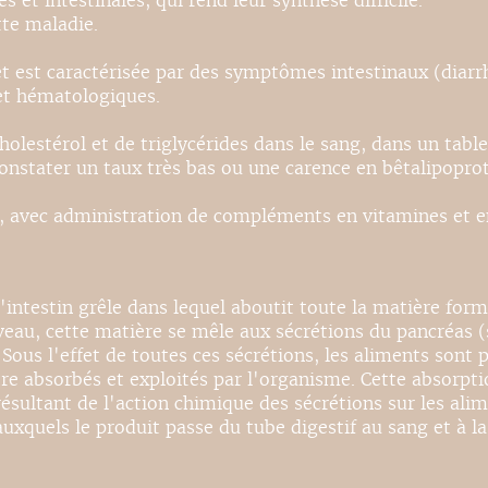
et intestinales, qui rend leur synthèse difficile.
tte maladie.
et est caractérisée par des symptômes intestinaux (diarr
 et hématologiques.
holestérol et de triglycérides dans le sang, dans un tabl
constater un taux très bas ou une carence en bêtalipoprot
s, avec administration de compléments en vitamines et en 
l'intestin grêle dans lequel aboutit toute la matière for
au, cette matière se mêle aux sécrétions du pancréas (su
Sous l'effet de toutes ces sécrétions, les aliments sont 
absorbés et exploités par l'organisme. Cette absorption 
résultant de l'action chimique des sécrétions sur les ali
xquels le produit passe du tube digestif au sang et à la 