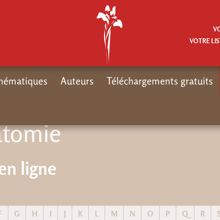
V
VOTRE LIS
hématiques
Auteurs
Téléchargements gratuits
atomie
en ligne
F
G
H
I
J
K
L
M
N
O
P
Q
R