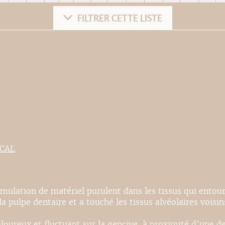
FILTRER CETTE LISTE
ICAL
cumulation de matériel purulent dans les tissus qui entoure
a pulpe dentaire et a touché les tissus alvéolaires voisin
oureux et fluctuant sur la gencive, à proximité d'une de