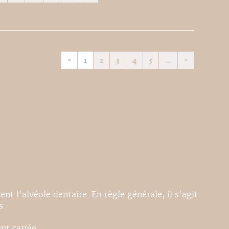
«
1
2
3
4
5
...
»
nt l'alvéole dentaire. En règle générale, il s'agit
s.
nt cariée.