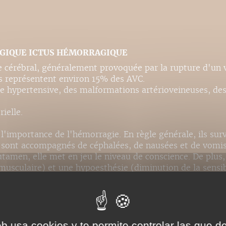
AGIQUE ICTUS HÉMORRAGIQUE
 cérébral, généralement provoquée par la rupture d'un 
s représentent environ 15% des AVC.
e hypertensive, des malformations artérioveineuses, des
ielle.
 l'importance de l'hémorragie. En règle générale, ils s
t sont accompagnés de céphalées, de nausées et de vomi
utamen, elle met en jeu le niveau de conscience. De plus
 musculaire) et une hypoesthésie (diminution de la sensi
urvient (hémiparésie et hémihypoesthésie).
 on observe alors une hémiparésie et une hémianesthésie
ale), elle provoque alors un coma, une perte des réflexe
 dessous du cou).
eb usa cookies y te permite controlar las que d