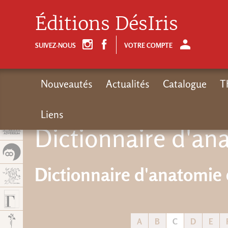
Panel de gestión de cookies
Éditions DésIris
SUIVEZ-NOUS
VOTRE COMPTE
Nouveautés
Actualités
Catalogue
T
Liens
Dictionnaire d'an
Dictionnaire d'anatomie 
A
B
C
D
E