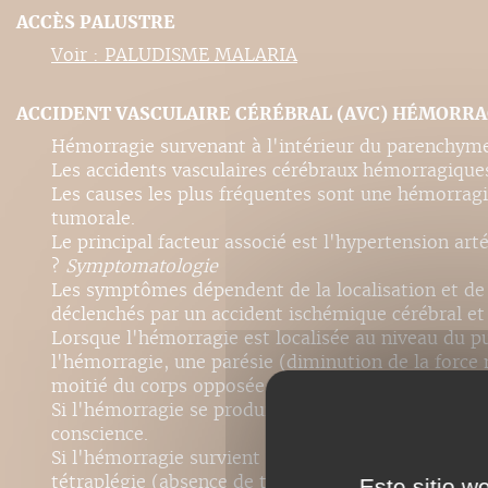
ACCÈS PALUSTRE
Voir : PALUDISME MALARIA
ACCIDENT VASCULAIRE CÉRÉBRAL (AVC) HÉMORR
Hémorragie survenant à l'intérieur du parenchyme
Les accidents vasculaires cérébraux hémorragique
Les causes les plus fréquentes sont une hémorragi
tumorale.
Le principal facteur associé est l'hypertension artér
?
Symptomatologie
Les symptômes dépendent de la localisation et de
déclenchés par un accident ischémique cérébral e
Lorsque l'hémorragie est localisée au niveau du p
l'hémorragie, une parésie (diminution de la force
moitié du corps opposée à celle où l'hémorragie s
Si l'hémorragie se produit au niveau du thalamus,
conscience.
Si l'hémorragie survient au niveau du pont (encéph
tétraplégie (absence de toute fonction motrice en
Este sitio w