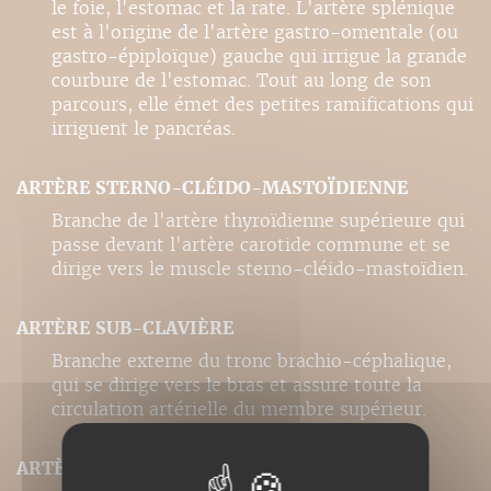
le foie, l'estomac et la rate. L'artère splénique
est à l'origine de l'artère gastro-omentale (ou
gastro-épiploïque) gauche qui irrigue la grande
courbure de l'estomac. Tout au long de son
parcours, elle émet des petites ramifications qui
irriguent le pancréas.
ARTÈRE STERNO-CLÉIDO-MASTOÏDIENNE
Branche de l'artère thyroïdienne supérieure qui
passe devant l'artère carotide commune et se
dirige vers le muscle sterno-cléido-mastoïdien.
ARTÈRE SUB-CLAVIÈRE
Branche externe du tronc brachio-céphalique,
qui se dirige vers le bras et assure toute la
circulation artérielle du membre supérieur.
ARTÈRE SUB-CLAVIÈRE DROITE