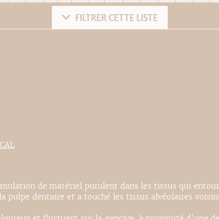
FILTRER CETTE LISTE
ICAL
cumulation de matériel purulent dans les tissus qui entoure
a pulpe dentaire et a touché les tissus alvéolaires voisin
oureux et fluctuant sur la gencive, à proximité d'une de