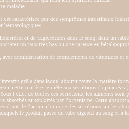
et intestinales, qui rend leur synthèse difficile.
tte maladie.
et est caractérisée par des symptômes intestinaux (diarr
 et hématologiques.
holestérol et de triglycérides dans le sang, dans un tabl
constater un taux très bas ou une carence en bêtalipoprot
s, avec administration de compléments en vitamines et en 
l'intestin grêle dans lequel aboutit toute la matière for
au, cette matière se mêle aux sécrétions du pancréas (su
Sous l'effet de toutes ces sécrétions, les aliments sont 
absorbés et exploités par l'organisme. Cette absorption 
résultant de l'action chimique des sécrétions sur les ali
xquels le produit passe du tube digestif au sang et à la 