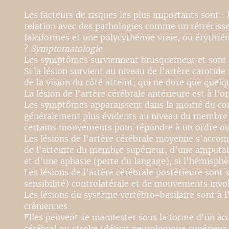
Les facteurs de risques les plus importants sont :
relation avec des pathologies comme un rétrécissem
falciformes et une polycythémie vraie, ou érythré
?
Symptomatologie
Les symptômes surviennent brusquement et sont fon
Si la lésion survient au niveau de l'artère carot
de la vision du côté atteint, qui ne dure que quel
La lésion de l'artère cérébrale antérieure est à l'
Les symptômes apparaissent dans la moitié du corp
généralement plus évidents au niveau du membre in
certains mouvements pour répondre à un ordre ou 
Les lésions de l'artère cérébrale moyenne s'acc
de l'atteinte du membre supérieur, d'une amputat
et d'une aphasie (perte du langage), si l'hémisphè
Les lésions de l'artère cérébrale postérieure so
sensibilité) controlatérale et de mouvements invol
Les lésions du système vertébro-basilaire sont à l
crâniennes.
Elles peuvent se manifester sous la forme d'un acc
cérébral ou stroke (déficit neurologique supérieur à