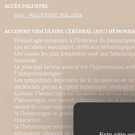
ACCÈS PALUSTRE
Voir : PALUDISME MALARIA
ACCIDENT VASCULAIRE CÉRÉBRAL (AVC) HÉMORR
Hémorragie survenant à l'intérieur du parenchyme
Les accidents vasculaires cérébraux hémorragique
Les causes les plus fréquentes sont une hémorragi
tumorale.
Le principal facteur associé est l'hypertension artér
?
Symptomatologie
Les symptômes dépendent de la localisation et de
déclenchés par un accident ischémique cérébral e
Lorsque l'hémorragie est localisée au niveau du p
l'hémorragie, une parésie (diminution de la force
moitié du corps opposée à celle où l'hémorragie s
Si l'hémorragie se produit au niveau du thalamus,
conscience.
Si l'hémorragie survient au niveau du pont (encéph
tétraplégie (absence de toute fonction motrice en
Este sitio w