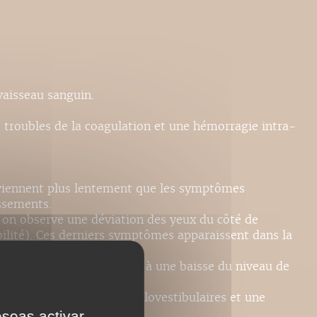
vaisseau sanguin.
 troubles de la coagulation et une hémorragie intra-
urviennent plus lentement que les symptômes
ssements.
, on observe une déviation des yeux du côté de
bilité). Ces derniers symptômes apparaissent dans la
 controlatérale associées à une baisse du niveau de
s oculocéphaliques et oculovestibulaires et une
eseas activar