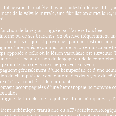
 le tabagisme, le diabète, l'hypercholestérolémie et l'hy
ent de la valvule mitrale, une fibrillation auriculaire, 
mie.
ction de la région irriguée par l'artère touchée.
ide interne ou de ses branches, on observe fréquemment 
ques minutes et qui est provoquée par une obstruction de
origine d'une parésie (diminution de la force musculaire) 
s opposée à celle où la lésion vasculaire est survenue 
férieur. Une altération du langage ou de la compréhensi
par imitation) de la marche peuvent survenir.
ompagnent généralement d'une hémiparésie et d'une hém
ion du champ visuel controlatéral des deux yeux du côt
re cérébral touché est le dominant.
nt souvent accompagnées d'une hémianopsie homonyme con
ontaires.
'origine de troubles de l'équilibre, d'une hémiparésie, 
ident ischémique transitoire ou AIT (déficit neurologique
 24 heures) ou d'un ictus progressif (le déficit est fluct