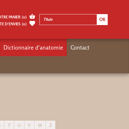
OTRE PANIER
(
0
)
TE D’ENVIES
(
0
)
Dictionnaire d'anatomie
Contact
Inicio
Dictionnaire d'anatomie
S
T
U
V
W
Z