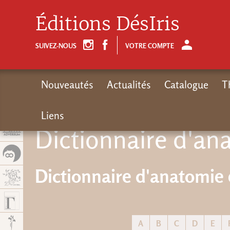
Panel de gestión de cookies
Éditions DésIris
SUIVEZ-NOUS
VOTRE COMPTE
Nouveautés
Actualités
Catalogue
T
Liens
Dictionnaire d'an
Dictionnaire d'anatomie 
A
B
C
D
E