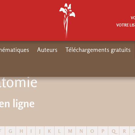
V
VOTRE LIS
hématiques
Auteurs
Téléchargements gratuits
atomie
en ligne
F
G
H
I
J
K
L
M
N
O
P
Q
R