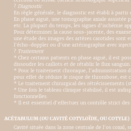
?
Diagnostic
En règle générale, le diagnostic est établi à partir
En phase aiguë, une tomographie axiale assistée p
etc. La plupart du temps, les signes d'ischémie a
Pour déterminer la cause sous-jacente, des exam
une étude des images des artères carotides sont ef
l'écho-doppler ou d'une artériographie avec inject
?
Traitement
* Chez certains patients en phase aiguë, il est po
dissoudre les caillots et de rétablir le flux sanguin.
* Pour le traitement chronique, l'administration d
pour effet de réduire le risque de thrombose, est c
* Le traitement chirurgical des rétrécissements (s
* Une fois le tableau clinique stabilisé, il est in
fonctionnelles.
* Il est essentiel d'effectuer un contrôle strict des
ACÉTABULUM (OU CAVITÉ COTYLOÏDE, OU COTYLE)
Cavité située dans la zone centrale de l'os coxal, s