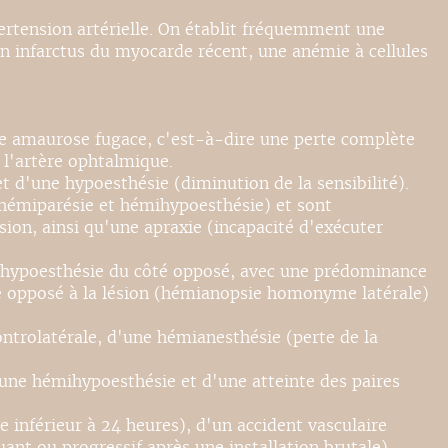
pertension artérielle. On établit fréquemment une
un infarctus du myocarde récent, une anémie à cellules
une amaurose fugace, c'est-à-dire une perte complète
 l'artère ophtalmique.
et d'une hypoesthésie (diminution de la sensibilité).
(hémiparésie et hémihypoesthésie) et sont
on, ainsi qu'une apraxie (incapacité d'exécuter
ihypoesthésie du côté opposé, avec une prédominance
é opposé à la lésion (hémianopsie homonyme latérale)
trolatérale, d'une hémianesthésie (perte de la
d'une hémihypoesthésie et d'une atteinte des paires
 inférieur à 24 heures), d'un accident vasculaire
uant ou progressif après une installation brutale).