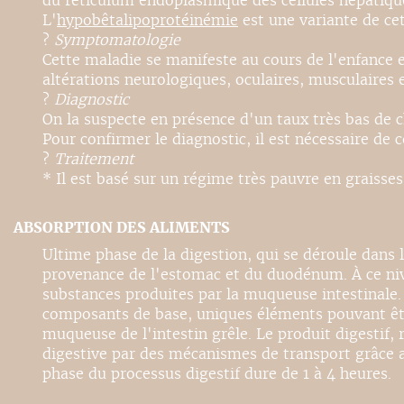
du réticulum endoplasmique des cellules hépatiques 
L'
hypobêtalipoprotéinémie
est une variante de ce
?
Symptomatologie
Cette maladie se manifeste au cours de l'enfance 
altérations neurologiques, oculaires, musculaires
?
Diagnostic
On la suspecte en présence d'un taux très bas de c
Pour confirmer le diagnostic, il est nécessaire de 
?
Traitement
* Il est basé sur un régime très pauvre en graisse
ABSORPTION DES ALIMENTS
Ultime phase de la digestion, qui se déroule dans 
provenance de l'estomac et du duodénum. À ce nive
substances produites par la muqueuse intestinale. 
composants de base, uniques éléments pouvant être 
muqueuse de l'intestin grêle. Le produit digestif, 
digestive par des mécanismes de transport grâce au
phase du processus digestif dure de 1 à 4 heures.