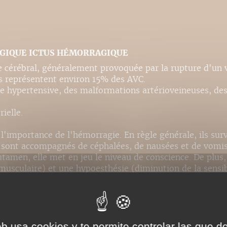
AGIQUE ICTUS HÉMORRAGIQUE
 cérébral, généralement provoquée par la rupture d'un 
s représentent environ 15% des AVC.
e hypertensive, des malformations artérioveineuses, des
ielle.
 l'importance de l'hémorragie. En règle générale, ils s
t sont accompagnés de céphalées, de nausées et de vomi
utamen, elle met en jeu le niveau de conscience. De plus
 musculaire) et une hypoesthésie (diminution de la sensi
urvient (hémiparésie et hémihypoesthésie).
 on observe alors une hémiparésie et une hémianesthésie
ale), elle provoque alors un coma, une perte des réflexe
 dessous du cou).
eb usa cookies y te permite controlar las que d