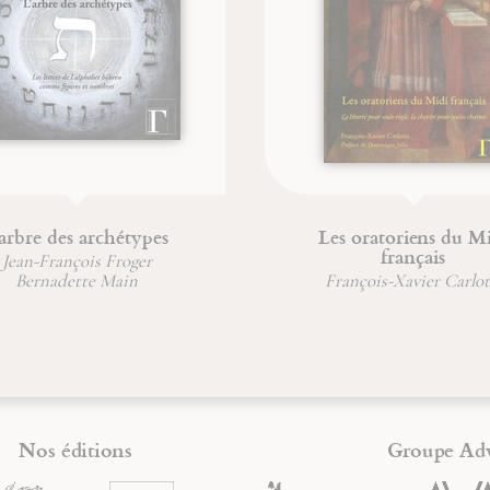
vie incorruptible
L'acoustique cistercienne 
l'unité sonore
an-François Froger
Dr. Hubert Larcher
Nos éditions
Groupe Ad