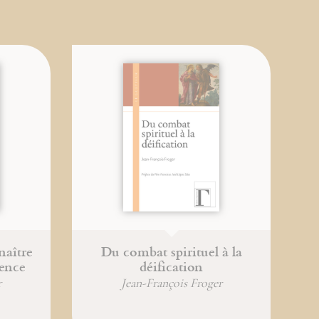
naître
Du combat spirituel à la
gence
déification
r
Jean-François Froger