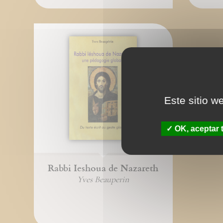
Este sitio w
OK, aceptar 
Rabbi Ieshoua de Nazareth
Yves Beauperin