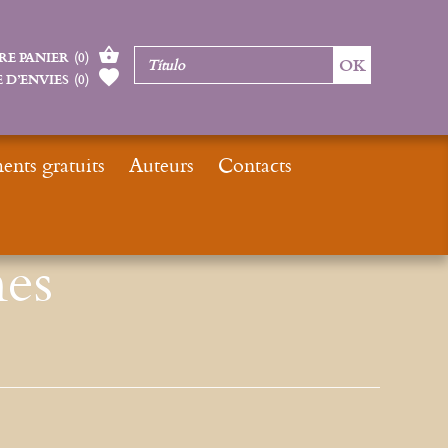
RE PANIER
(
0
)
 D’ENVIES
(
0
)
nts gratuits
Auteurs
Contacts
Inicio
Moteur de Recherches Gregoriennes
es