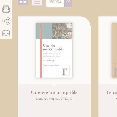
AddThis está deshabilitado.
Permitir
Une vie incorruptible
Le r
Jean-François Froger