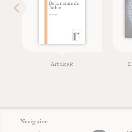
Jonas
Une 
Christian (Père) Wyler
Je
Navigation