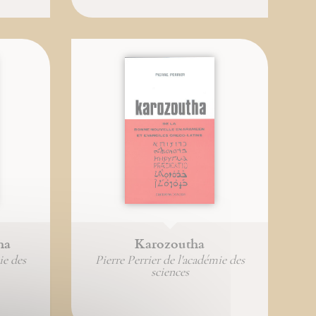
ha
Karozoutha
ie des
Pierre Perrier de l'académie des
sciences