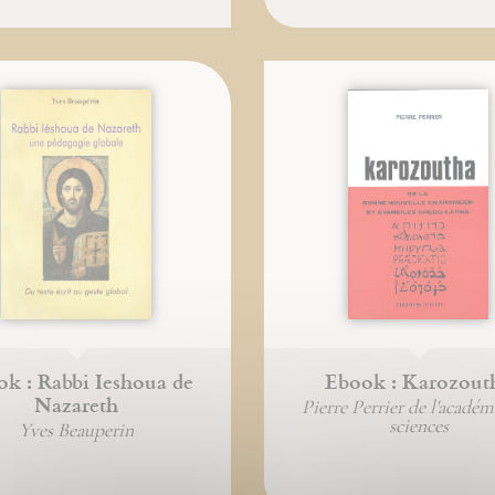
k : Rabbi Ieshoua de
Ebook : Karozout
Nazareth
Pierre Perrier de l'académ
sciences
Yves Beauperin