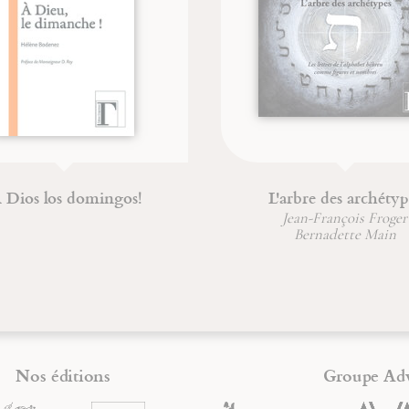
Œdipe
D
Jean-François Froger
P
Nos éditions
Groupe Ad