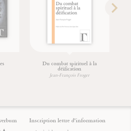
'un corps à l'autre
Méditer le rosaire avec
Saintes Ecritures
ère Jean-Claude Hanus
verbum
Inscription lettre d'information