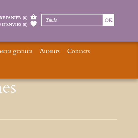
RE PANIER
(
0
)
 D’ENVIES
(
0
)
nts gratuits
Auteurs
Contacts
Inicio
Moteur de Recherches Gregoriennes
es