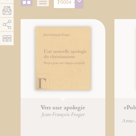
AddThis está deshabilitado.
Permitir
Vers une apologie
ePub
Jean-François Froger
Anne-S