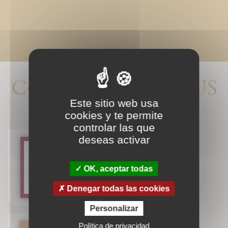
CONNAISSEZ-VOUS
AUSSI ?
Este sitio web usa
cookies y te permite
controlar las que
deseas activar
Reliques et reliquaires
OK, aceptar todas
Denegar todas las cookies
Personalizar
Política de privacidad