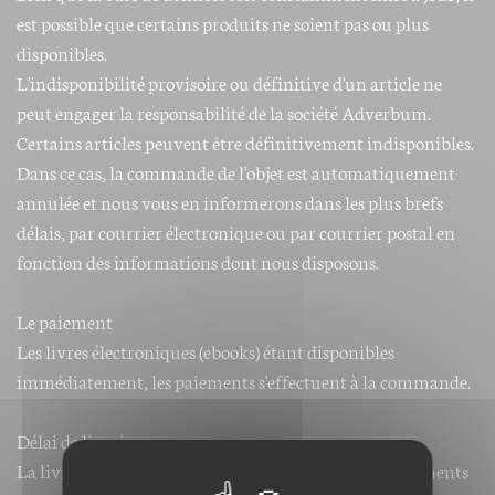
est possible que certains produits ne soient pas ou plus
disponibles.
L'indisponibilité provisoire ou définitive d'un article ne
peut engager la responsabilité de la société Adverbum.
Certains articles peuvent être définitivement indisponibles.
Dans ce cas, la commande de l'objet est automatiquement
annulée et nous vous en informerons dans les plus brefs
délais, par courrier électronique ou par courrier postal en
fonction des informations dont nous disposons.
Le paiement
Les livres électroniques (ebooks) étant disponibles
immédiatement, les paiements s'effectuent à la commande.
Délai de livraison
La livraison s´effectue immédiatement. Pour les paiements