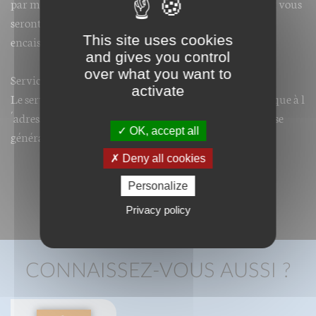
par mandat ou par chèque les codes de téléchargement vous
seront transmis après réception de votre mandat ou
This site uses cookies
encaissement de votre chèque suivant le cas.
and gives you control
over what you want to
Service après vente :
activate
Le service après vente est assuré par courrier électronique à l
´adresse suivante :
xxx@xx.com
avec un délai de réponse
OK, accept all
généralement de moins de 24H.
Deny all cookies
Personalize
Privacy policy
CONNAISSEZ-VOUS AUSSI ?