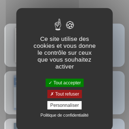
MEILLEURES VENTES
Ce site utilise des
Tomates, je vous aime...
Valérie Gaudant
cookies et vous donne
Nathalie Gaudant
le contrôle sur ceux
Mireille Gayet
que vous souhaitez
activer
Tout accepter
Respiration
Tout refuser
Blandine Calais-Germain
Personnaliser
Politique de confidentialité