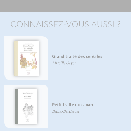
CONNAISSEZ-VOUS AUSSI ?
Oeufs, je vous aime…
Béatrice Vigot-Lagandré
Grand atlas d'anatomie humaine
Vigué-Martin