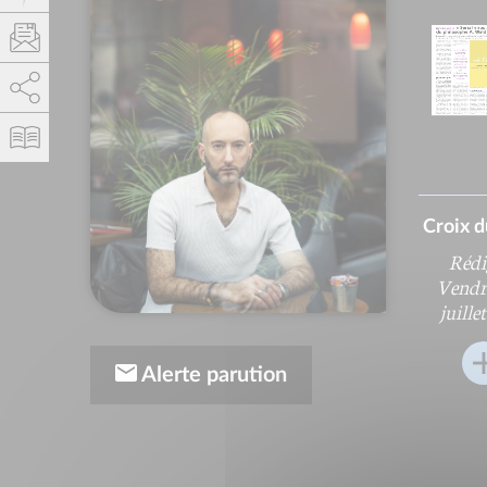
AddThis está deshabilitado.
Permitir
Croix 
Rédi
Vendr
juille
Alerte parution