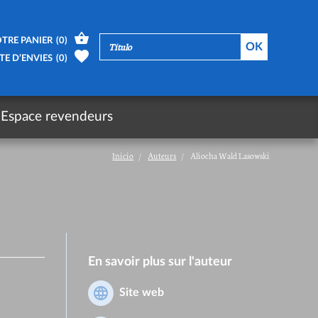
TRE PANIER
(
0
)
TE D’ENVIES
(
0
)
Espace revendeurs
Inicio
Auteurs
Aliocha Wald Lasowski
En savoir plus sur l'auteur
Site web