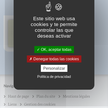
BIBLIOGRAPHIE
Este sitio web usa
cookies y te permite
controlar las que
Votre beauté en questions
Dounia Hocheimy
deseas activar
Mireille Macalvat
OK, aceptar todas
Denegar todas las cookies
Personalizar
Política de privacidad
Navigation
Haut de page
Plan du site
Mentions légales
Liens
Gestion des cookies