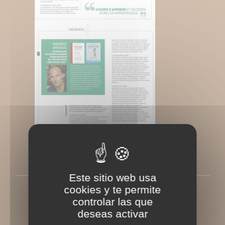
Este sitio web usa
Santé sport magazine
cookies y te permite
controlar las que
Rédigé le Jeudi 1 octobre 2015
deseas activar