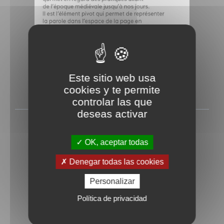
Este sitio web usa
cookies y te permite
controlar las que
deseas activar
Etapes n°253
Rédigé le Mercredi 1 janvier 2020
OK, aceptar todas
Denegar todas las cookies
Personalizar
Política de privacidad