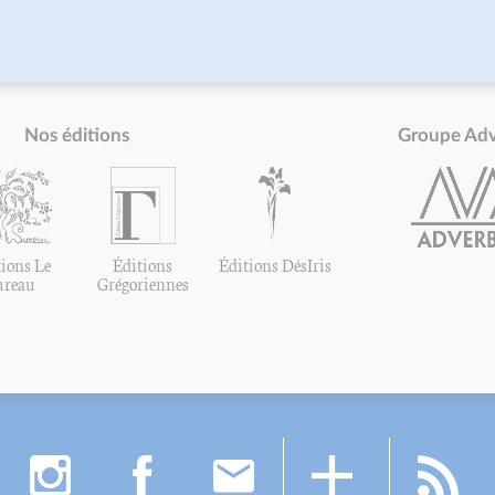
Nos éditions
Groupe Ad
ions Le
Éditions
Éditions DésIris
ureau
Grégoriennes