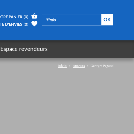
TRE PANIER
(
0
)
TE D’ENVIES
(
0
)
Espace revendeurs
Inicio
Auteurs
Georges Pegand