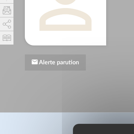
AddThis está deshabilitado.
Permitir
Alerte parution