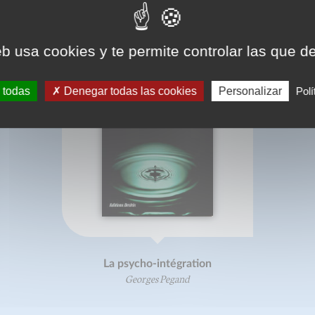
eb usa cookies y te permite controlar las que d
 todas
Denegar todas las cookies
Personalizar
Polí
La psycho-intégration
Georges Pegand