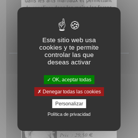
Este sitio web usa
cookies y te permite
controlar las que
deseas activar
Bioinfo
Rédigé le Mercredi 2 février 2005
OK, aceptar todas
Denegar todas las cookies
Personalizar
Política de privacidad