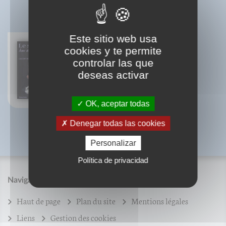
BIBLIOGRAPHIE
Este sitio web usa
cookies y te permite
controlar las que
Le sabre japonais
deseas activar
Gregory Irvine
OK, aceptar todas
Denegar todas las cookies
Personalizar
Política de privacidad
Navigation
Haut de page
Plan du site
Mentions légales
Liens
Gestion des cookies