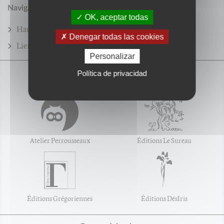
Navigation
OK, aceptar todas
Haut de page
Plan du site
Mentions légales
Denegar todas las cookies
Liens
Gestion des cookies
Personalizar
Política de privacidad
Nos éditions
Atelier Perrousseaux
Éditions Le Sureau
Éditions Grégoriennes
Éditions DésIris