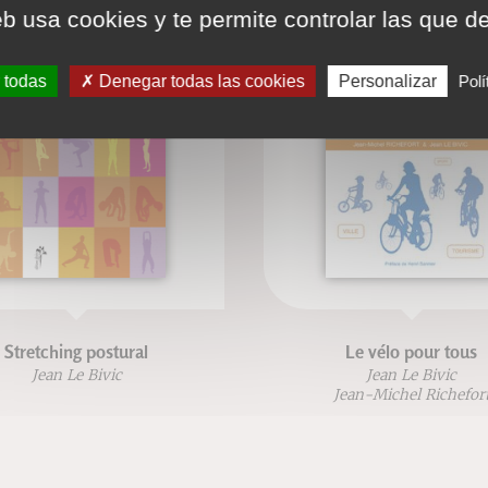
eb usa cookies y te permite controlar las que d
 todas
Denegar todas las cookies
Personalizar
Polí
Stretching postural
Le vélo pour tous
Jean Le Bivic
Jean Le Bivic
Jean-Michel Richefor