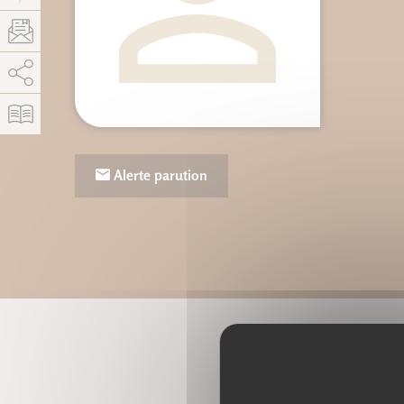
AddThis está deshabilitado.
Permitir
Alerte parution