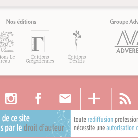
Nos éditions
Groupe Ad
ions Le
Éditions
Éditions
ureau
Grégoriennes
DésIris