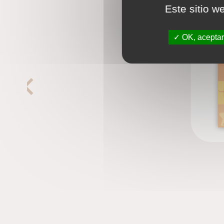
Este sitio w
OK, aceptar