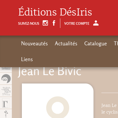
Panel de gestión de cookies
Éditions DésIris
SUIVEZ-NOUS
VOTRE COMPTE
Nouveautés
Actualités
Catalogue
T
Liens
Jean Le Bivic
Jean Le 
le cycli