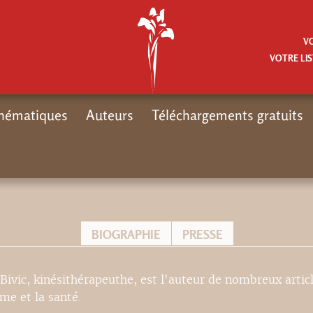
V
VOTRE LIS
hématiques
Auteurs
Téléchargements gratuits
BIOGRAPHIE
PRESSE
Bivic, kinésithérapeuthe, est l'auteur de nombreux artic
sme et la santé.