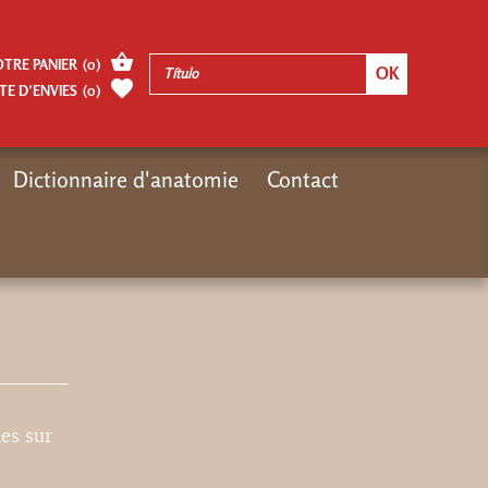
OTRE PANIER
(
0
)
TE D’ENVIES
(
0
)
Dictionnaire d'anatomie
Contact
Inicio
Autres pages
Jean Le Bivic
les sur