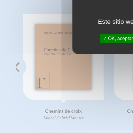
Este sitio w
OK, aceptar
Chemins de croix
Ch
Michel-Gabriel Mouret