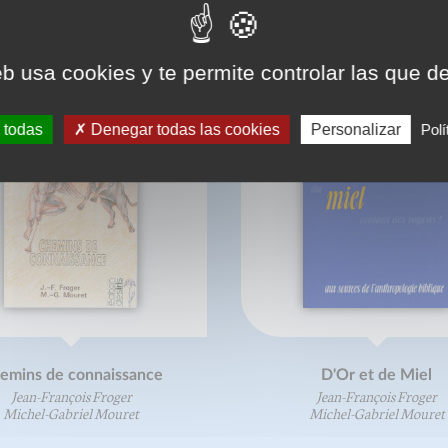
eb usa cookies y te permite controlar las que d
 todas
Denegar todas las cookies
Personalizar
Polí
emins de connaissance
D'Or et de Miel
Jean-François Froger
Jean-François Froger
Michel-Gabriel Mouret
Michel-Gabriel Mouret