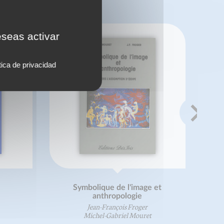
eseas activar
tica de privacidad
Symbolique de l'image et
anthropologie
Jean-François Froger
Michel-Gabriel Mouret