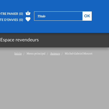
TRE PANIER
(
0
)
TE D’ENVIES
(
0
)
Espace revendeurs
Inicio
Menu principal
Auteurs
Michel-Gabriel Mouret