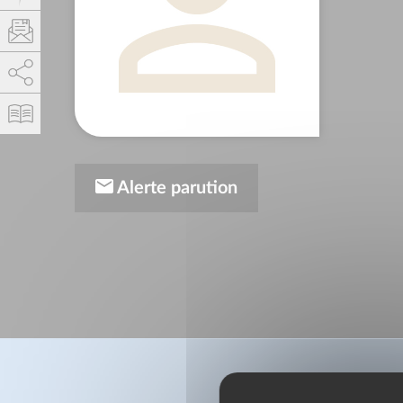
AddThis está deshabilitado.
Permitir
Alerte parution