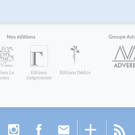
Nos éditions
Groupe Ad
ions Le
Éditions
Éditions DésIris
ureau
Grégoriennes