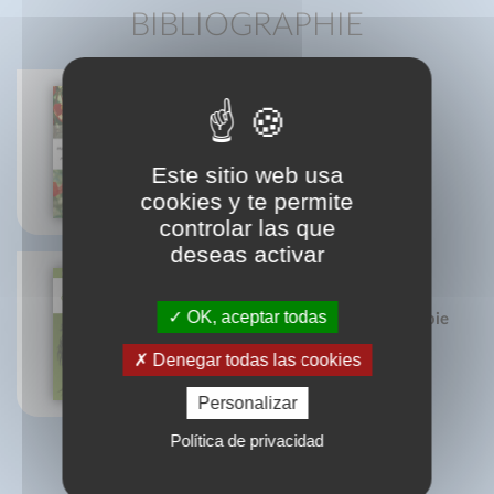
BIBLIOGRAPHIE
La herboristerìa
Patrice De Bonneval
Este sitio web usa
cookies y te permite
controlar las que
deseas activar
OK, aceptar todas
Manuel pratique d'aromathérapie
au quotidien
Patrice De Bonneval
Denegar todas las cookies
Personalizar
Política de privacidad