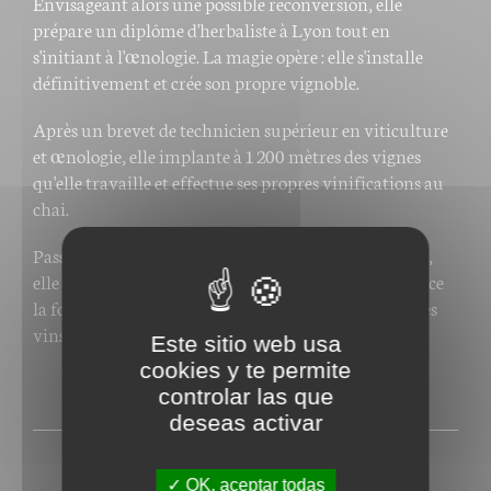
Envisageant alors une possible reconversion, elle
prépare un diplôme d'herbaliste à Lyon tout en
s'initiant à l'œnologie. La magie opère : elle s'installe
définitivement et crée son propre vignoble.
Après un brevet de technicien supérieur en viticulture
et œnologie, elle implante à 1 200 mètres des vignes
qu'elle travaille et effectue ses propres vinifications au
chai.
Passionnée de voyages et de transmission des savoirs,
elle conserve intact son goût pour l'éducation et exerce
la fonction de chef d'établissement tout en élevant ses
vins avec l'aide de sa fille.
Este sitio web usa
cookies y te permite
controlar las que
PRESSE
deseas activar
OK, aceptar todas